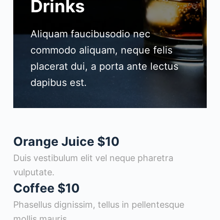
Drinks
Aliquam faucibusodio nec
commodo aliquam, neque felis
placerat dui, a porta ante lectus
dapibus est.
Orange Juice
$10
Duis vestibulum elit vel neque pharetra
vulputate.
Coffee
$10
Phasellus dignissim, tellus in pellentesque
mollis mauris