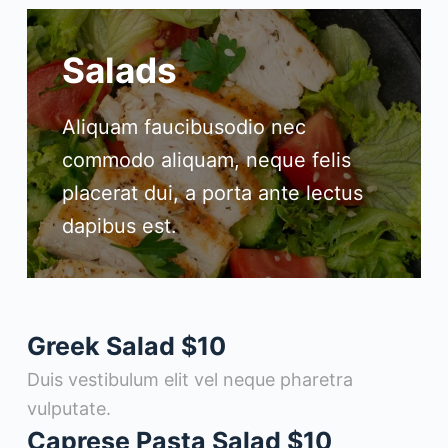
Salads
Aliquam faucibusodio nec
commodo aliquam, neque felis
placerat dui, a porta ante lectus
dapibus est.
Greek Salad
$10
Duis vestibulum elit vel neque pharetra
vulputate.
Caprese Pasta Salad
$10