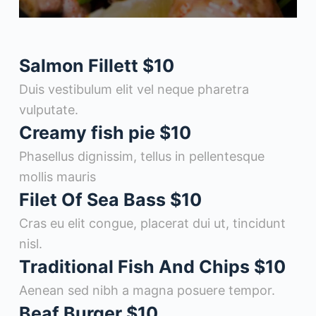
Salmon Fillett
$10
Duis vestibulum elit vel neque pharetra
vulputate.
Creamy fish pie
$10
Phasellus dignissim, tellus in pellentesque
mollis mauris
Filet Of Sea Bass
$10
Cras eu elit congue, placerat dui ut, tincidunt
nisl.
Traditional Fish And Chips
$10
Aenean sed nibh a magna posuere tempor.
Beaf Burger
$10