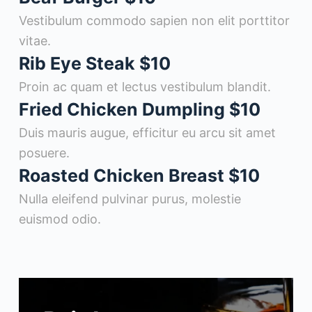
Vestibulum commodo sapien non elit porttitor
vitae.
Rib Eye Steak
$10
Proin ac quam et lectus vestibulum blandit.
Fried Chicken Dumpling
$10
Duis mauris augue, efficitur eu arcu sit amet
posuere.
Roasted Chicken Breast
$10
Nulla eleifend pulvinar purus, molestie
euismod odio.