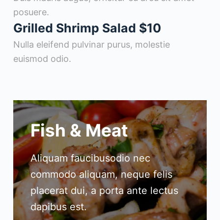
posuere.
Grilled Shrimp Salad
$10
Nulla eleifend pulvinar purus, molestie
euismod odio.
Fish & Meat
Aliquam faucibusodio nec
commodo aliquam, neque felis
placerat dui, a porta ante lectus
dapibus est.