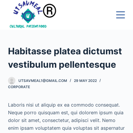
S
k
i
p
t
o
Habitasse platea dictumst
c
o
vestibulum pellentesque
n
t
UTSAVMEAL1@GMAIL.COM
29 MAY 2022
e
CORPORATE
n
t
Laboris nisi ut aliquip ex ea commodo consequat.
Neque porro quisquam est, qui dolorem ipsum quia
dolor sit amet, consectetur, adipisci velit. Nemo
enim ipsam voluptatem quia voluptas sit aspernatur